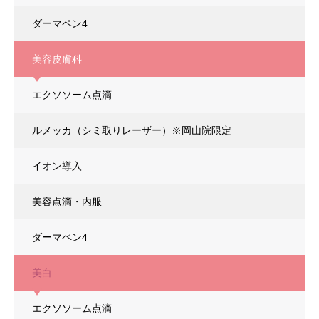
ダーマペン4
美容皮膚科
エクソソーム点滴
エクソソーム × ダーマペン4
ルメッカ（シミ取りレーザー）
※岡山院限定
イオン導入
美容点滴・内服
ダーマペン4
美白
エクソソーム点滴